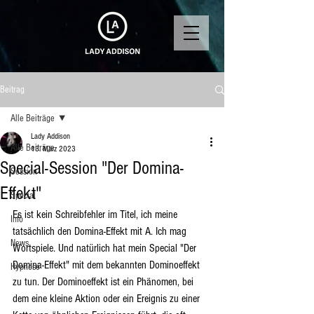
Beitrag
Alle Beiträge
Lady Addison
Alle Beiträge
13. März 2023
Special-Session "Der Domina-
Session
Effekt"
Special
Es ist kein Schreibfehler im Titel, ich meine 
Info
tatsächlich den Domina-Effekt mit A. Ich mag 
News
Wortspiele. Und natürlich hat mein Special "Der 
Domina-Effekt" mit dem bekannten Dominoeffekt 
Hypnose
zu tun. Der Dominoeffekt ist ein Phänomen, bei 
dem eine kleine Aktion oder ein Ereignis zu einer 