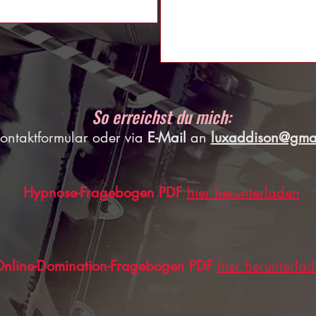
So erreichst du mich:
Kontaktformular oder via
E-Mail
an
luxaddison@gma
Hypnose-Fragebogen PDF
hier herunterladen
nline-Domination-Fragebogen PDF
hier herunterla