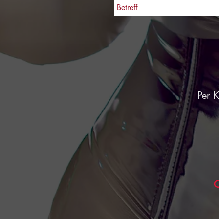
Per 
O