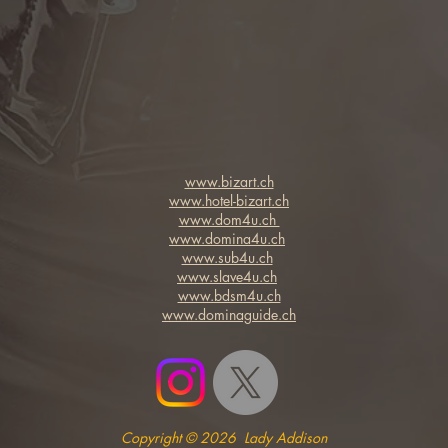
www.bizart.ch
www.hotel-bizart.ch
www.dom4u.ch
www.domina4u.ch
www.sub4u.ch
www.slave4u.ch
www.bdsm4u.ch
www.dominaguide.ch
Copyright © 2026
Lady Addison