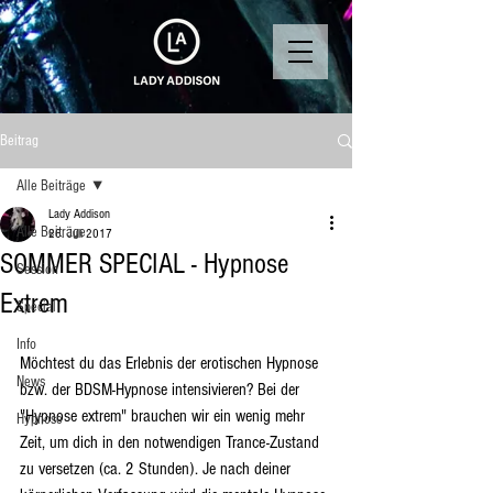
Beitrag
Alle Beiträge
Lady Addison
Alle Beiträge
26. Juli 2017
SOMMER SPECIAL - Hypnose
Session
Extrem
Special
Info
Möchtest du das Erlebnis der erotischen Hypnose 
News
bzw. der BDSM-Hypnose intensivieren? Bei der 
"Hypnose extrem" brauchen wir ein wenig mehr 
Hypnose
Zeit, um dich in den notwendigen Trance-Zustand 
zu versetzen (ca. 2 Stunden). Je nach deiner 