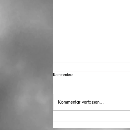
Kommentare
Kommentar verfassen...
Special Hypnose-Session: Leder-
Fetisch - der Genuss des Leders