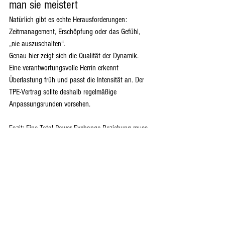
man sie meistert
Natürlich gibt es echte Herausforderungen: 
Zeitmanagement, Erschöpfung oder das Gefühl, 
„nie auszuschalten“.
Genau hier zeigt sich die Qualität der Dynamik. 
Eine verantwortungsvolle Herrin erkennt 
Überlastung früh und passt die Intensität an. Der 
TPE-Vertrag sollte deshalb regelmäßige 
Anpassungsrunden vorsehen.
Fazit: Eine Total Power Exchange-Beziehung muss 
nicht bedeuten, dass man sein normales Leben 
aufgibt. Im Gegenteil: Mit einem durchdachten 
Vertrag und klarer Führung kann TPE mitten im 
Alltag – mit Job, Verpflichtungen und Realität – 
besonders tief und erfüllend wirken. Die wahre 
Kunst liegt darin, die Hingabe so in den Alltag zu 
weben, dass sie ihn bereichert, statt ihn zu 
zerstören.