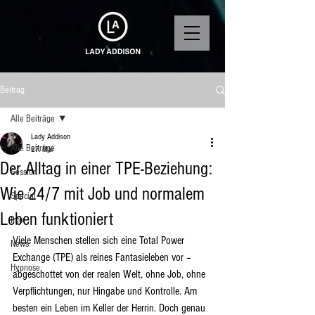
Beitrag
Alle Beiträge
Lady Addison
Alle Beiträge
27. Mai
Der Alltag in einer TPE-Beziehung:
Session
Wie 24/7 mit Job und normalem
Special
Leben funktioniert
Info
Viele Menschen stellen sich eine Total Power 
News
Exchange (TPE) als reines Fantasieleben vor – 
Hypnose
abgeschottet von der realen Welt, ohne Job, ohne 
Verpflichtungen, nur Hingabe und Kontrolle. Am 
besten ein Leben im Keller der Herrin. Doch genau 