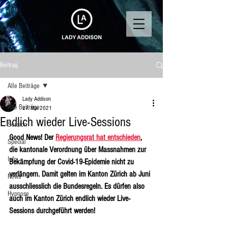
Beitrag
Alle Beiträge
Lady Addison
Alle Beiträge
27. Mai 2021
Endlich wieder Live-Sessions
Session
Good News! Der 
Regierungsrat hat entschieden
, 
Special
die kantonale Verordnung über Massnahmen zur 
Info
Bekämpfung der Covid-19-Epidemie nicht zu 
verlängern. Damit gelten im Kanton Zürich ab Juni 
News
ausschliesslich die Bundesregeln. Es dürfen also 
Hypnose
auch im Kanton Zürich endlich wieder Live-
Sessions durchgeführt werden!