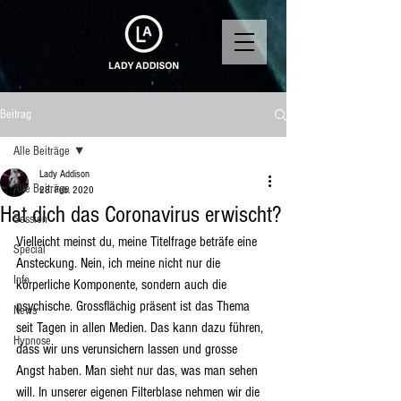
Beitrag
Alle Beiträge
Lady Addison
Alle Beiträge
28. Feb. 2020
Hat dich das Coronavirus erwischt?
Session
Vielleicht meinst du, meine Titelfrage beträfe eine 
Special
Ansteckung. Nein, ich meine nicht nur die 
Info
körperliche Komponente, sondern auch die 
psychische. Grossflächig präsent ist das Thema 
News
seit Tagen in allen Medien. Das kann dazu führen, 
Hypnose
dass wir uns verunsichern lassen und grosse 
Angst haben. Man sieht nur das, was man sehen 
will. In unserer eigenen Filterblase nehmen wir die 