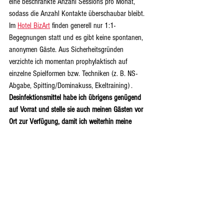
eine beschränkte Anzahl Sessions pro Monat, 
sodass die Anzahl Kontakte überschaubar bleibt. 
Im 
Hotel BizArt
 finden generell nur 1:1-
Begegnungen statt und es gibt keine spontanen, 
anonymen Gäste. Aus Sicherheitsgründen 
verzichte ich momentan prophylaktisch auf 
einzelne Spielformen bzw. Techniken (z. B. NS-
Abgabe, Spitting/Dominakuss, Ekeltraining) . 
Desinfektionsmittel habe ich übrigens genügend 
auf Vorrat und stelle sie auch meinen Gästen vor 
Ort zur Verfügung, damit ich weiterhin meine 
hohen Qualitäts- und Hygienestandards erfüllen 
kann. 
Den gesunden Menschenverstand walten zu 
lassen, ist  meistens die beste Strategie. Ich 
wünsche dir Gelassenheit und gute Gesundheit. 